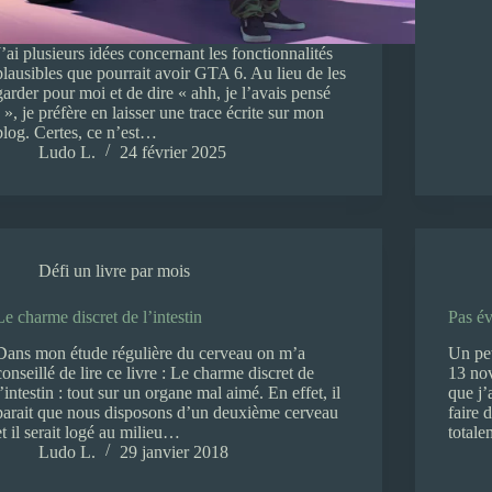
J’ai plusieurs idées concernant les fonctionnalités
plausibles que pourrait avoir GTA 6. Au lieu de les
garder pour moi et de dire « ahh, je l’avais pensé
! », je préfère en laisser une trace écrite sur mon
blog. Certes, ce n’est…
Ludo L.
24 février 2025
Défi un livre par mois
Le charme discret de l’intestin
Pas év
Dans mon étude régulière du cerveau on m’a
Un pet
conseillé de lire ce livre : Le charme discret de
13 nov
l’intestin : tout sur un organe mal aimé. En effet, il
que j’
parait que nous disposons d’un deuxième cerveau
faire 
et il serait logé au milieu…
totale
Ludo L.
29 janvier 2018