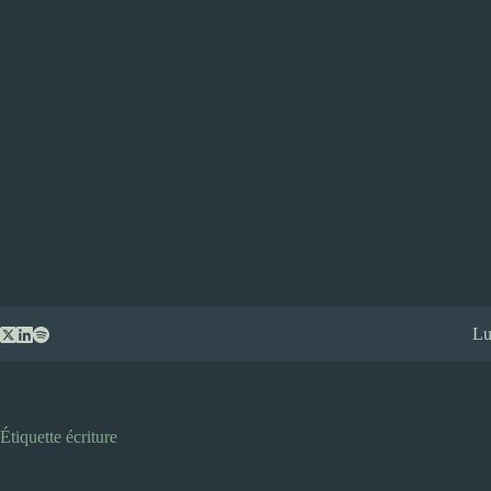
Passer
Lu
au
contenu
Étiquette
écriture