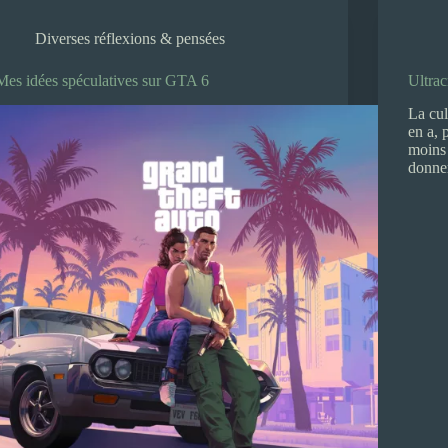
Diverses réflexions & pensées
Mes idées spéculatives sur GTA 6
Ultrac
La cul
en a, 
moins 
donner