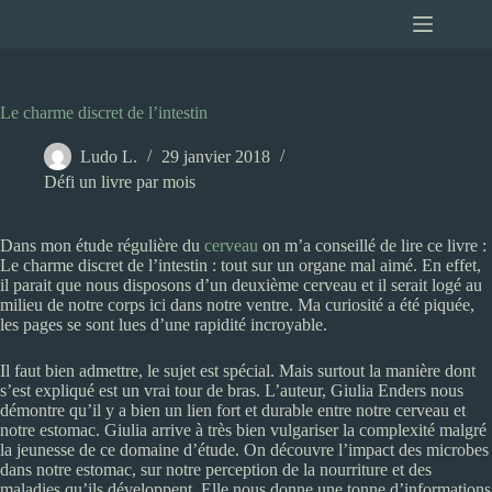
Passer
au
contenu
Le charme discret de l’intestin
Ludo L.
29 janvier 2018
Défi un livre par mois
Dans mon étude régulière du
cerveau
on m’a conseillé de lire ce livre :
Le charme discret de l’intestin : tout sur un organe mal aimé. En effet,
il parait que nous disposons d’un deuxième cerveau et il serait logé au
milieu de notre corps ici dans notre ventre. Ma curiosité a été piquée,
les pages se sont lues d’une rapidité incroyable.
Il faut bien admettre, le sujet est spécial. Mais surtout la manière dont
s’est expliqué est un vrai tour de bras. L’auteur, Giulia Enders nous
démontre qu’il y a bien un lien fort et durable entre notre cerveau et
notre estomac. Giulia arrive à très bien vulgariser la complexité malgré
la jeunesse de ce domaine d’étude. On découvre l’impact des microbes
dans notre estomac, sur notre perception de la nourriture et des
maladies qu’ils développent. Elle nous donne une tonne d’informations