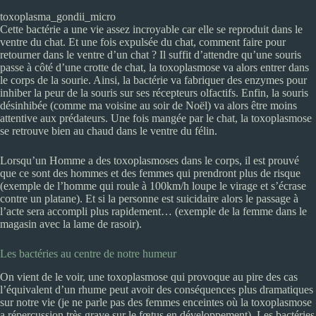
toxoplasma_gondii_micro
Cette bactérie a une vie assez incroyable car elle se reproduit dans le
ventre du chat. Et une fois expulsée du chat, comment faire pour
retourner dans le ventre d’un chat ? Il suffit d’attendre qu’une souris
passe à côté d’une crotte de chat, la toxoplasmose va alors entrer dans
le corps de la sourie. Ainsi, la bactérie va fabriquer des enzymes pour
inhiber la peur de la souris sur ses récepteurs olfactifs. Enfin, la souris
désinhibée (comme ma voisine au soir de Noël) va alors être moins
attentive aux prédateurs. Une fois mangée par le chat, la toxoplasmose
se retrouve bien au chaud dans le ventre du félin.
Lorsqu’un Homme a des toxoplasmoses dans le corps, il est prouvé
que ce sont des hommes et des femmes qui prendront plus de risque
(exemple de l’homme qui roule à 100km/h loupe le virage et s’écrase
contre un platane). Et si la personne est suicidaire alors le passage à
l’acte sera accompli plus rapidement… (exemple de la femme dans le
magasin avec la lame de rasoir).
Les bactéries au centre de notre humeur
On vient de le voir, une toxoplasmose qui provoque au pire des cas
l’équivalent d’un rhume peut avoir des conséquences plus dramatiques
sur notre vie (je ne parle pas des femmes enceintes où la toxoplasmose
a répercussion très grave sur le fœtus en développement). Les bactéries