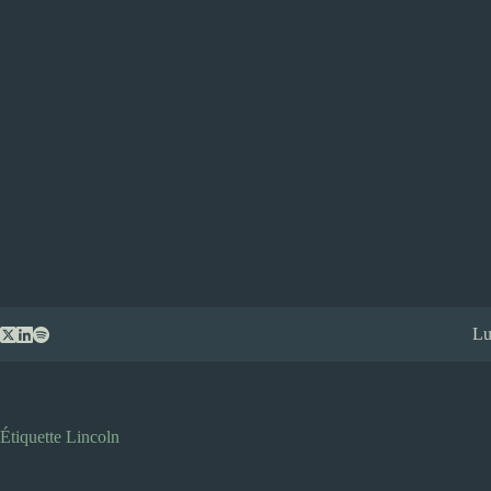
Passer
Lu
au
contenu
Étiquette
Lincoln