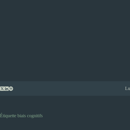
Passer
Lu
au
contenu
Étiquette
biais cognitifs