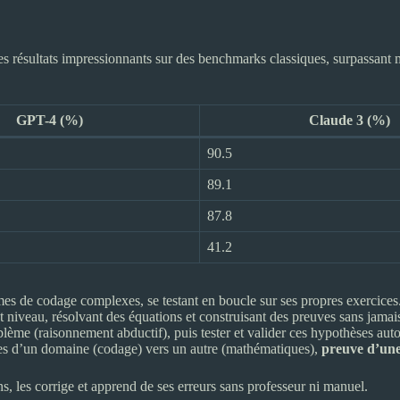
es résultats impressionnants sur des benchmarks classiques, surpassa
GPT-4 (%)
Claude 3 (%)
90.5
89.1
87.8
41.2
es de codage complexes, se testant en boucle sur ses propres exercices
 niveau, résolvant des équations et construisant des preuves sans jamai
blème (raisonnement abductif), puis tester et valider ces hypothèses au
nces d’un domaine (codage) vers un autre (mathématiques),
preuve d’une
, les corrige et apprend de ses erreurs sans professeur ni manuel.