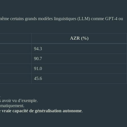
nt même certains grands modèles linguistiques (LLM) comme GPT-4 ou
AZR (%)
94.3
90.7
91.0
45.6
.
s avoir vu d’exemple.
tomatiquement.
 vraie capacité de généralisation autonome
.