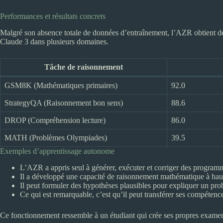
Performances et résultats concrets
Malgré son absence totale de données d’entraînement, l’AZR obtient d
Claude 3 dans plusieurs domaines.
Tâche de raisonnement
GSM8K (Mathématiques primaires)
92.0
StrategyQA (Raisonnement bon sens)
88.6
DROP (Compréhension lecture)
86.0
MATH (Problèmes Olympiades)
39.5
Exemples d’apprentissage autonome
L’AZR a appris seul à générer, exécuter et corriger des programm
Il a développé une capacité de raisonnement mathématique à haut
Il peut formuler des hypothèses plausibles pour expliquer un pro
Ce qui est remarquable, c’est qu’il peut transférer ses compéte
Ce fonctionnement ressemble à un étudiant qui crée ses propres examens