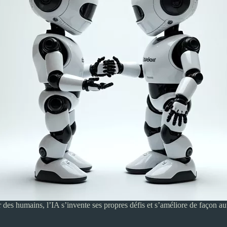
ar des humains, l’IA s’invente ses propres défis et s’améliore de façon