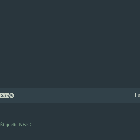
Passer
Lu
au
contenu
Étiquette
NBIC