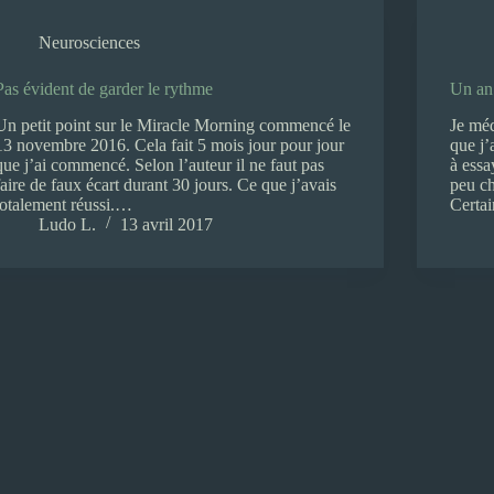
Neurosciences
Pas évident de garder le rythme
Un an
Un petit point sur le Miracle Morning commencé le
Je méd
13 novembre 2016. Cela fait 5 mois jour pour jour
que j’
que j’ai commencé. Selon l’auteur il ne faut pas
à essa
faire de faux écart durant 30 jours. Ce que j’avais
peu c
totalement réussi.…
Certa
Ludo L.
13 avril 2017