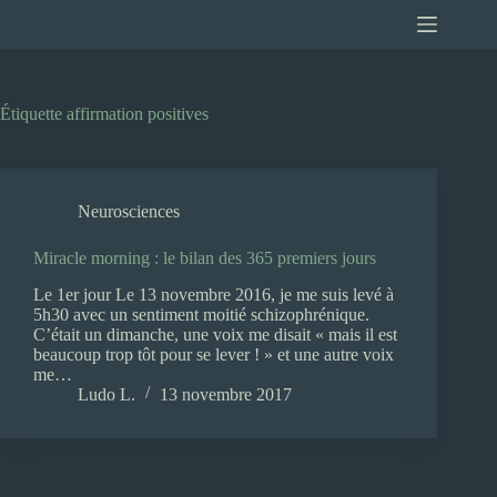
Passer
au
contenu
Étiquette
affirmation positives
Neurosciences
Miracle morning : le bilan des 365 premiers jours
Le 1er jour Le 13 novembre 2016, je me suis levé à
5h30 avec un sentiment moitié schizophrénique.
C’était un dimanche, une voix me disait « mais il est
beaucoup trop tôt pour se lever ! » et une autre voix
me…
Ludo L.
13 novembre 2017