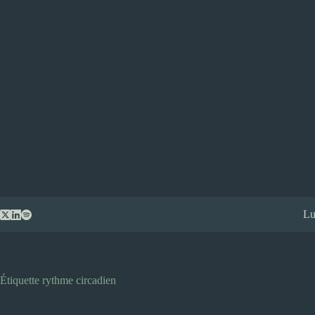
Passer
Lu
au
contenu
Étiquette
rythme circadien