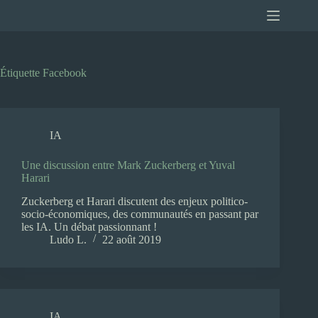
Passer
au
contenu
Étiquette
Facebook
IA
Une discussion entre Mark Zuckerberg et Yuval
Harari
Zuckerberg et Harari discutent des enjeux politico-
socio-économiques, des communautés en passant par
les IA. Un débat passionnant !
Ludo L.
22 août 2019
IA