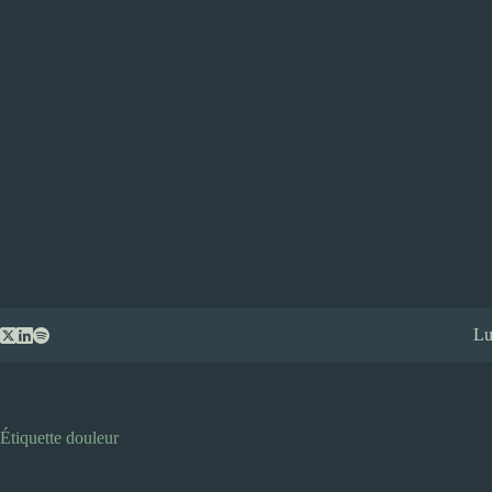
Passer
Lu
au
contenu
Étiquette
douleur