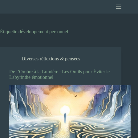
Passer
au
contenu
Étiquette
développement personnel
Diverses réflexions & pensées
De l’Ombre à la Lumière : Les Outils pour Éviter le
Labyrinthe émotionnel