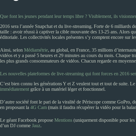
Que font les jeunes pendant leur temps libre ? Visiblement, ils visionne
2016 sera l’année Snapchat et du live-streaming. Forte de 6 milliards de
taille : avoir réussi à captiver la cible mouvante des 13-25 ans. Alors q
éditoriale. Les collectivités locales présentes s’y comptent encore sur le
Ainsi, selon
Médiamétrie
, au global, en France, 35 millions d’interna
vidéos et y a passé 5 heures et 29 minutes au cours du mois. Chaque tran
les plus grands consommateurs de vidéos. Chacun regarde en moyenne 1
Les nouvelles plateformes de live-streaming qui font forces en 2016 se
C’est bien connu les générations Y et Z veulent tout et tout de suite. 
immédiatement
grâce à un matériel léger et fonctionnel.
D’autre société font le pari de la viralité de Périscope comme GoPro, do
en proposant la
4G Cam
(mais il faudra récupérer la vidéo pour la bal
Le géant Facebook propose
Mentions
(uniquement disponible pour les p
d’un DJ comme
Jauz
.