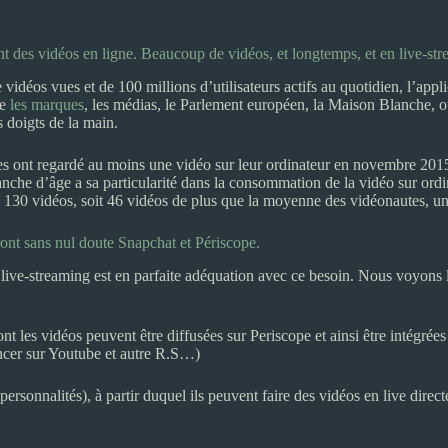
nt des vidéos en ligne. Beaucoup de vidéos, et longtemps, et en live-str
 vidéos vues et de 100 millions d’utilisateurs actifs au quotidien, l’ap
ue
les marques
, les médias, le Parlement européen, la Maison Blanche, 
s doigts de la main.
utes ont regardé au moins une vidéo sur leur ordinateur en novembre 201
che d’âge a sa particularité dans la consommation de la vidéo sur ordina
30 vidéos, soit 46 vidéos de plus que la moyenne des vidéonautes, un 
ront sans nul doute Snapchat et Périscope.
Le live-streaming est en parfaite adéquation avec ce besoin. Nous voyons
nt les vidéos peuvent être diffusées sur Periscope et ainsi être intégrée
ancer sur Youtube et autre R.S…)
ersonnalités), à partir duquel ils peuvent faire des vidéos en live dire