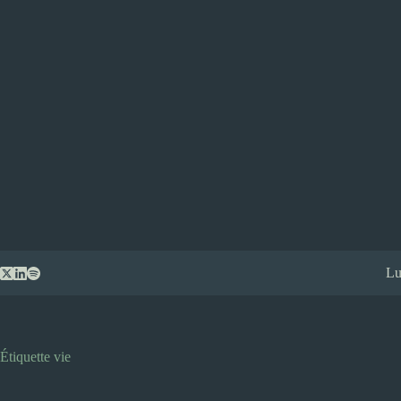
Passer
Lu
au
contenu
Étiquette
vie